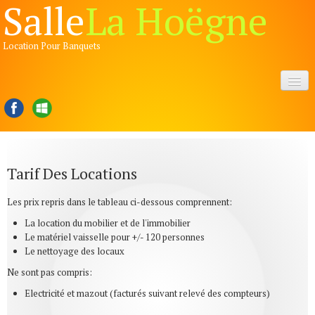
Salle
La Hoëgne
Location Pour Banquets
Accueil
Présentations
▼
Réserver
▼
Tarif Des Locations
Informations
Les prix repris dans le tableau ci-dessous comprennent:
▼
La location du mobilier et de l'immobilier
Manifestations
Le matériel vaisselle pour +/- 120 personnes
▼
Le nettoyage des locaux
Liens
Ne sont pas compris:
Electricité et mazout (facturés suivant relevé des compteurs)
Contact