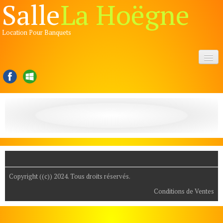
Salle
La Hoëgne
Location Pour Banquets
Accueil
Présentations
▼
Réserver
▼
Informations
▼
Manifestations
▼
Copyright ((c)) 2024. Tous droits réservés.
Liens
Conditions de Ventes
Contact